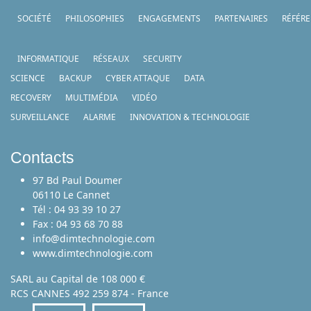
SOCIÉTÉ
PHILOSOPHIES
ENGAGEMENTS
PARTENAIRES
RÉFÉR
INFORMATIQUE
RÉSEAUX
SECURITY
SCIENCE
BACKUP
CYBER ATTAQUE
DATA
RECOVERY
MULTIMÉDIA
VIDÉO
SURVEILLANCE
ALARME
INNOVATION & TECHNOLOGIE
Contacts
97 Bd Paul Doumer
06110 Le Cannet
Tél : 04 93 39 10 27
Fax : 04 93 68 70 88
info@dimtechnologie.com
www.dimtechnologie.com
SARL au Capital de 108 000 €
RCS CANNES 492 259 874 - France